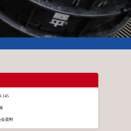
.145
報
換会資料