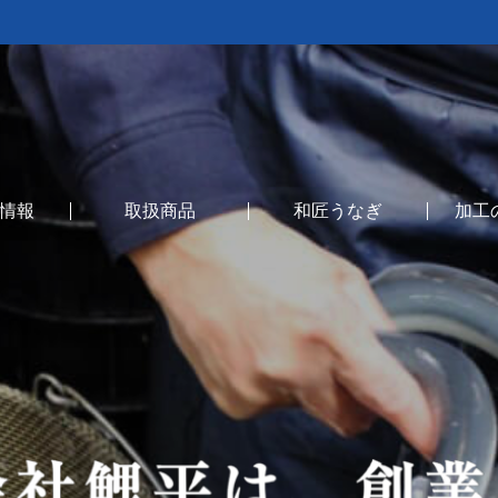
情報
取扱商品
和匠うなぎ
加工