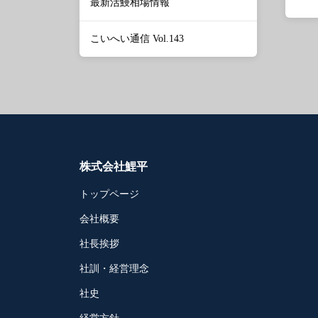
最新活鰻相場情報
こいへい通信 Vol.143
株式会社鯉平
トップページ
会社概要
社長挨拶
社訓・経営理念
社史