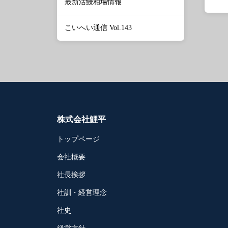
最新活鰻相場情報
こいへい通信 Vol.143
株式会社鯉平
トップページ
会社概要
社長挨拶
社訓・経営理念
社史