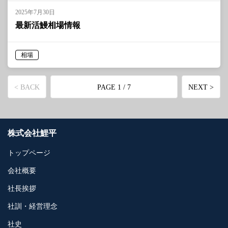
2025年7月30日
最新活鰻相場情報
相場
< BACK
PAGE 1 / 7
NEXT >
株式会社鯉平
トップページ
会社概要
社長挨拶
社訓・経営理念
社史